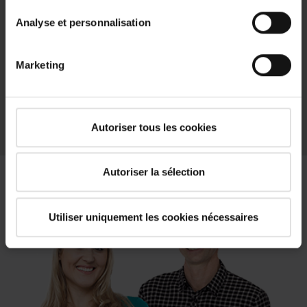
Analyse et personnalisation
archive
Marketing
Données CAO / BIM Roto Designo R7
zip, 275 Ko
téléchargement
Autoriser tous les cookies
Autoriser la sélection
Utiliser uniquement les cookies nécessaires