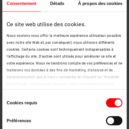
Consentement
Détails
À propos des cookies
Utilisation confortable de toutes les fonctions, d'une main, avec la
poignée basse
Ce site web utilise des cookies.
check
Nous voulons vous offrir la meilleure expérience utilisateur possible
avec notre site Web et, par conséquent, nous utilisons différents
Fermeture
cookies. Certains cookies sont techniquement indispensables à
Verrouillage trois points : sûre et étanche avec poignée en partie
l'affichage du site. D'autres sont utilisés pour améliorer ce site et
basse
votre expérience. Nous ne tiendrons compte de vos préférences et ne
traiterons vos données à des fins de marketing, d'analyse et de
personnalisation que si vous y consentez en cliquant sur "Accepter
check
et continuer". Vous pouvez révoquer votre consentement à tout
moment. Vous trouverez de plus amples informations sur les
Sélection
Habitacle
cookies et les options de personnalisation sous le bouton "Afficher
Cookies requis
du
Le cadre étroit laisse entrer beaucoup de lumière dans la pièce
les détails".
consentement
Mentions légales
|
Protection des données
Préférences