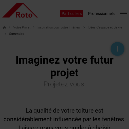
|
Particuliers
Professionnels
Votre Projet
Inspiration pour votre intérieur
Idées d'espace et de vie
home
Sommaire
help_outline
headset_mic
mail_outline
Imaginez votre futur
projet
Projetez vous.
La qualité de votre toiture est
considérablement influencée par les fenêtres.
Laissez nous vous guider à choisir