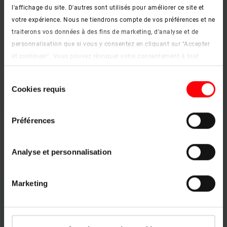
l'affichage du site. D'autres sont utilisés pour améliorer ce site et
votre expérience. Nous ne tiendrons compte de vos préférences et ne
traiterons vos données à des fins de marketing, d'analyse et de
personnalisation que si vous y consentez en cliquant sur "Accepter
et continuer". Vous pouvez révoquer votre consentement à tout
moment. Vous trouverez de plus amples informations sur les
Sélection
cookies et les options de personnalisation sous le bouton "Afficher
Cookies requis
du
les détails".
consentement
Mentions légales
|
Protection des données
Préférences
Chambre d'enfant
Analyse et personnalisation
En savoir plus
keyboard_arrow_right
Marketing