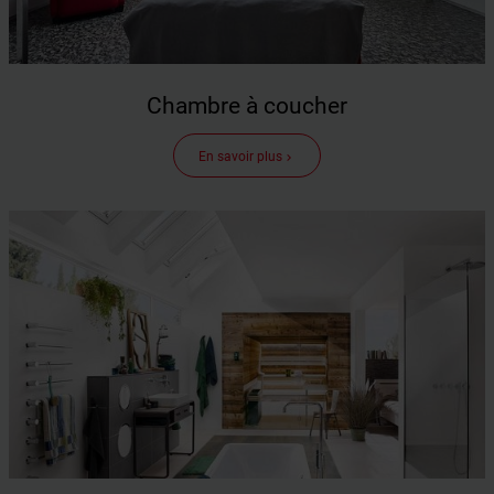
Chambre à coucher
En savoir plus
keyboard_arrow_right