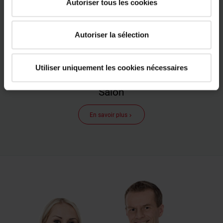
Autoriser tous les cookies
Autoriser la sélection
Utiliser uniquement les cookies nécessaires
Salon
En savoir plus
keyboard_arrow_right