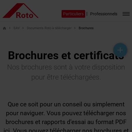
|
Particuliers
Professionnels
SAV
Documents Roto à télécharger
Brochures
home
help_outline
headset_mic
mail_outline
Brochures et certificats
Nos brochures sont à votre disposition
pour être téléchargées.
Que ce soit pour un conseil ou simplement
pour naviguer. Vous pouvez télécharger nos
brochures et rapports d'essai au format PDF
ici. Vous pouvez télécharger nos brochures et