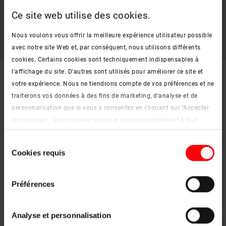
suffit d'équiper votre fenêtre d'une
moustiquaire
Roto. Même
Ce site web utilise des cookies.
lorsque la fenêtre est ouverte, elle offre une protection contre
les insectes nuisibles sans restreindre l'alimentation en air.
Nous voulons vous offrir la meilleure expérience utilisateur possible
avec notre site Web et, par conséquent, nous utilisons différents
cookies. Certains cookies sont techniquement indispensables à
l'affichage du site. D'autres sont utilisés pour améliorer ce site et
votre expérience. Nous ne tiendrons compte de vos préférences et ne
traiterons vos données à des fins de marketing, d'analyse et de
personnalisation que si vous y consentez en cliquant sur "Accepter
et continuer". Vous pouvez révoquer votre consentement à tout
moment. Vous trouverez de plus amples informations sur les
Sélection
cookies et les options de personnalisation sous le bouton "Afficher
Cookies requis
du
les détails".
consentement
Mentions légales
|
Protection des données
Préférences
Analyse et personnalisation