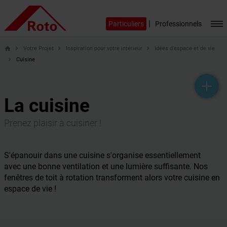
|
Particuliers
Professionnels
Votre Projet
Inspiration pour votre intérieur
Idées d'espace et de vie
home
Cuisine
help_outline
headset_mic
mail_outline
La cuisine
Prenez plaisir à cuisiner !
S'épanouir dans une cuisine s'organise essentiellement
avec une bonne ventilation et une lumière suffisante. Nos
fenêtres de toit à rotation transforment alors votre cuisine en
espace de vie !