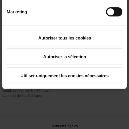
Marketing
Autoriser tous les cookies
Une question ?
Appelez nous pour plus de renseignement. Notre expert, Luk
Autoriser la sélection
Servaes, se fera un plaisir de vous conseiller.
+32 (0) 67 47 03 85
Utiliser uniquement les cookies nécessaires
Nous contacter par email
Horaires d'ouverture
Lundi au Jeudi de 8 à 17 heure
Vendredi de 8 à 16 heure
Mentions légales