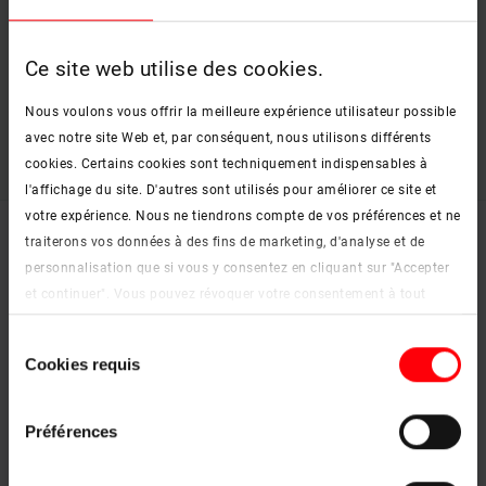
les solutions standard peuvent être livrées en huit jours
ouvrables, les fenêtres de rénovation sur mesure, les fenêtres
de toit sur mesure et les solutions spéciales prennent entre
Ce site web utilise des cookies.
huit et vingt jours pour être livrées.
Dans certaines
circonstances
, nos délais de livraison peuvent être accélérés,
Nous voulons vous offrir la meilleure expérience utilisateur possible
nous restons à votre écoute.
avec notre site Web et, par conséquent, nous utilisons différents
cookies. Certains cookies sont techniquement indispensables à
l'affichage du site. D'autres sont utilisés pour améliorer ce site et
votre expérience. Nous ne tiendrons compte de vos préférences et ne
traiterons vos données à des fins de marketing, d'analyse et de
personnalisation que si vous y consentez en cliquant sur "Accepter
et continuer". Vous pouvez révoquer votre consentement à tout
moment. Vous trouverez de plus amples informations sur les
Sélection
cookies et les options de personnalisation sous le bouton "Afficher
Cookies requis
du
les détails".
consentement
Mentions légales
|
Protection des données
Préférences