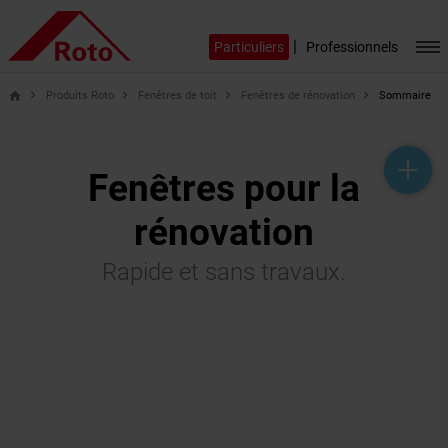
|
Particuliers
Professionnels
Produits Roto
Fenêtres de toit
Fenêtres de rénovation
Sommaire
home
help_outline
headset_mic
mail_outline
Fenêtres pour la
rénovation
Rapide et sans travaux.