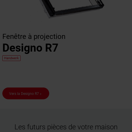
Fenêtre à projection
Designo R7
Handwerk
Vers la Designo R7
keyboard_arrow_right
Les futurs pièces de votre maison