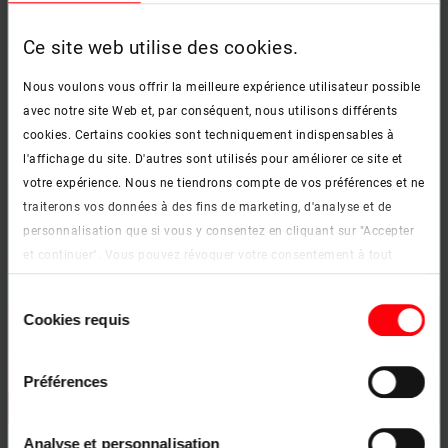
Ce site web utilise des cookies.
Cuisine
Nous voulons vous offrir la meilleure expérience utilisateur possible
avec notre site Web et, par conséquent, nous utilisons différents
En savoir plus
keyboard_arrow_right
cookies. Certains cookies sont techniquement indispensables à
l'affichage du site. D'autres sont utilisés pour améliorer ce site et
votre expérience. Nous ne tiendrons compte de vos préférences et ne
traiterons vos données à des fins de marketing, d'analyse et de
personnalisation que si vous y consentez en cliquant sur "Accepter
et continuer". Vous pouvez révoquer votre consentement à tout
moment. Vous trouverez de plus amples informations sur les
Sélection
cookies et les options de personnalisation sous le bouton "Afficher
Cookies requis
du
les détails".
consentement
Mentions légales
|
Protection des données
Préférences
Analyse et personnalisation