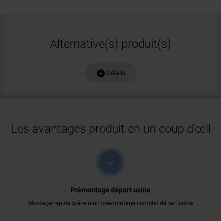
Alternative(s) produit(s)
add_circle
Détails
Les avantages produit en un coup d'œil
check
Prémontage départ usine
Montage rapide grâce à un pré-montage complet départ usine