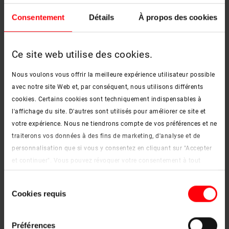
Consentement
Détails
À propos des cookies
Ce site web utilise des cookies.
Nous voulons vous offrir la meilleure expérience utilisateur possible
avec notre site Web et, par conséquent, nous utilisons différents
cookies. Certains cookies sont techniquement indispensables à
160 cm
l'affichage du site. D'autres sont utilisés pour améliorer ce site et
114/1
votre expérience. Nous ne tiendrons compte de vos préférences et ne
traiterons vos données à des fins de marketing, d'analyse et de
personnalisation que si vous y consentez en cliquant sur "Accepter
et continuer". Vous pouvez révoquer votre consentement à tout
moment. Vous trouverez de plus amples informations sur les
Sélection
cookies et les options de personnalisation sous le bouton "Afficher
Cookies requis
du
les détails".
consentement
Mentions légales
|
Protection des données
Matériaux et décors
Préférences