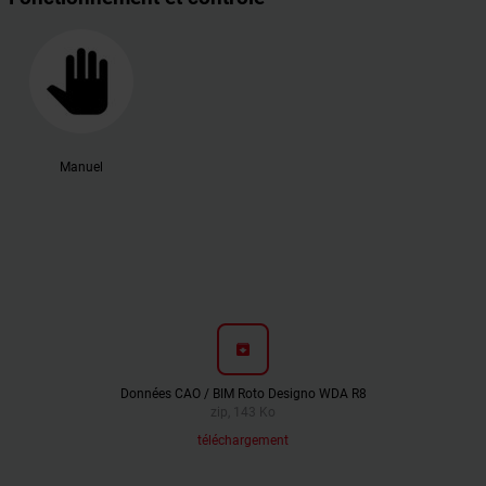
Manuel
archive
Données CAO / BIM Roto Designo WDA R8
zip, 143 Ko
téléchargement