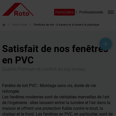
|
Particuliers
Professionnels
Votre Projet
Fenêtres de toit - à travers et à travers le plastique
home
help_outline
headset_mic
mail_outline
Satisfait de nos fenêtres
en PVC
Qualité Premium et confort au top niveau.
Fenêtre de toit PVC : Montage sans vis, durée de vie
rallongée.
Les fenêtres modernes sont de véritables merveilles de l'art
de l'ingénierie : elles laissent entrer la lumière et l'air dans la
maison et offrent une protection fiable contre le bruit, la
chaleur et le froid. Les fenêtres en PVC, en particulier, sont de