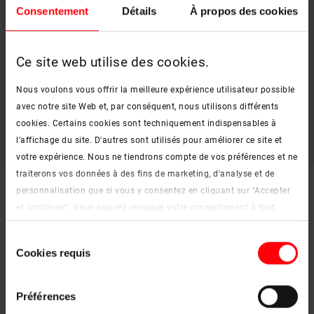
Consentement
Détails
À propos des cookies
Ce site web utilise des cookies.
Nous voulons vous offrir la meilleure expérience utilisateur possible
avec notre site Web et, par conséquent, nous utilisons différents
cookies. Certains cookies sont techniquement indispensables à
l'affichage du site. D'autres sont utilisés pour améliorer ce site et
votre expérience. Nous ne tiendrons compte de vos préférences et ne
traiterons vos données à des fins de marketing, d'analyse et de
personnalisation que si vous y consentez en cliquant sur "Accepter
et continuer". Vous pouvez révoquer votre consentement à tout
moment. Vous trouverez de plus amples informations sur les
Sélection
cookies et les options de personnalisation sous le bouton "Afficher
Cookies requis
du
les détails".
consentement
Mentions légales
|
Protection des données
Préférences