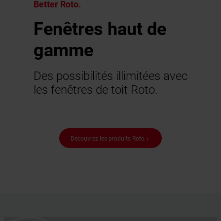
Better Roto.
Fenêtres haut de
gamme
Des possibilités illimitées avec
les fenêtres de toit Roto.
Découvrez les produits Roto
keyboard_arrow_right