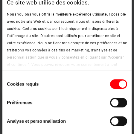
Ce site web utilise des cookies.
Nous voulons vous offrir la meilleure expérience utilisateur possible
avec notre site Web et, par conséquent, nous utilisons différents
cookies. Certains cookies sont techniquement indispensables à
l'affichage du site. D'autres sont utilisés pour améliorer ce site et
votre expérience. Nous ne tiendrons compte de vos préférences et ne
traiterons vos données à des fins de marketing, d'analyse et de
Modèle pliable, escamotable ou en ciseaux, isolant et de haute qualité.
personnalisation que si vous y consentez en cliquant sur "Accepter
Les escaliers
et continuer". Vous pouvez révoquer votre consentement à tout
moment. Vous trouverez de plus amples informations sur les
Voir les produits
Sélection
cookies et les options de personnalisation sous le bouton "Afficher
Cookies requis
du
les détails".
consentement
Mentions légales
|
Protection des données
Préférences
Analyse et personnalisation