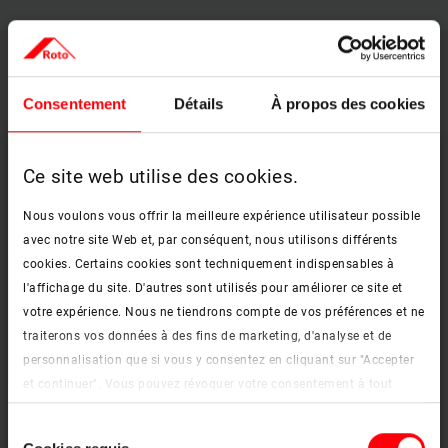
Équipements intérieurs
Consentement
Détails
À propos des cookies
Ce site web utilise des cookies.
Nous voulons vous offrir la meilleure expérience utilisateur possible
avec notre site Web et, par conséquent, nous utilisons différents
cookies. Certains cookies sont techniquement indispensables à
l'affichage du site. D'autres sont utilisés pour améliorer ce site et
votre expérience. Nous ne tiendrons compte de vos préférences et ne
traiterons vos données à des fins de marketing, d'analyse et de
personnalisation que si vous y consentez en cliquant sur "Accepter
et continuer". Vous pouvez révoquer votre consentement à tout
moment. Vous trouverez de plus amples informations sur les
Pour un obscurcissement optimal de la pièce
Sélection
cookies et les options de personnalisation sous le bouton "Afficher
Store occultant