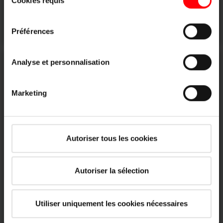
Cookies requis
du
les détails".
consentement
Mentions légales
|
Protection des données
En savoir plus
Préférences
Analyse et personnalisation
Marketing
Autoriser tous les cookies
Autoriser la sélection
Décoratif polyvalent
Store Exclusif
Utiliser uniquement les cookies nécessaires