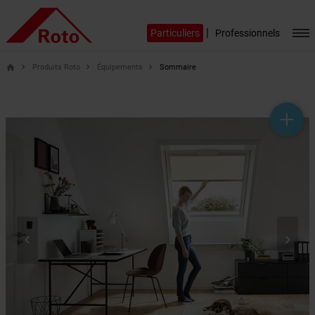
|
Particuliers
Professionnels
Produits Roto
Équipements
Sommaire
home
help_outline
headset_mic
mail_outline

