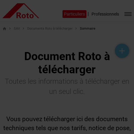
|
Particuliers
Professionnels
SAV
Documents Roto à télécharger
Sommaire
home
help_outline
headset_mic
mail_outline
Document Roto à
télécharger
Toutes les informations à télécharger en
un seul clic.
Vous pouvez télécharger ici des documents
techniques tels que nos tarifs, notice de pose,