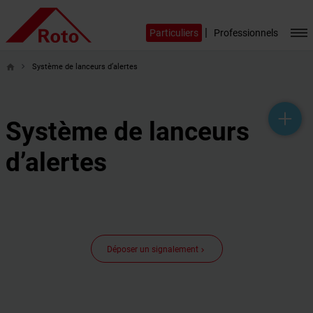
|
Particuliers
Professionnels
Système de lanceurs d’alertes
home
help_outline
headset_mic
mail_outline
Système de lanceurs
d’alertes
Déposer un signalement
keyboard_arrow_right