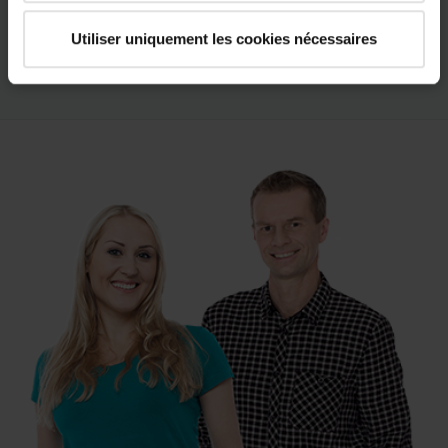
Déposer un signalement
Utiliser uniquement les cookies nécessaires
keyboard_arrow_right