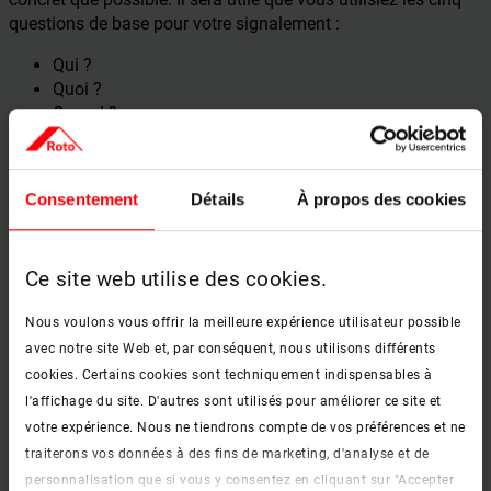
questions de base pour votre signalement :
Qui ?
Quoi ?
Quand ?
Comment ?
Où ?
Consentement
Détails
À propos des cookies
En tant que lanceuse ou lanceur d’alerte, veillez à ce que vos
descriptions puissent également être comprises par des
Ce site web utilise des cookies.
personnes étrangères au domaine. Pour y parvenir, il sera
utile que vous restiez disponible pour toute question
Nous voulons vous offrir la meilleure expérience utilisateur possible
supplémentaire.
avec notre site Web et, par conséquent, nous utilisons différents
cookies. Certains cookies sont techniquement indispensables à
l'affichage du site. D'autres sont utilisés pour améliorer ce site et
Directive relative aux lanceurs d’alertes Roto
votre expérience. Nous ne tiendrons compte de vos préférences et ne
traiterons vos données à des fins de marketing, d'analyse et de
Pour de plus amples informations sur la gestion des
personnalisation que si vous y consentez en cliquant sur "Accepter
signalements, veuillez consulter la directive relative aux