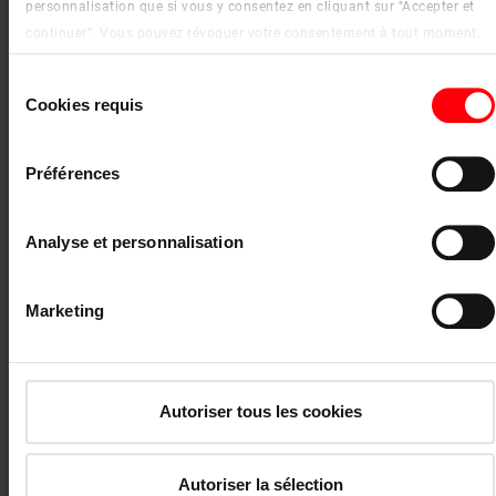
personnalisation que si vous y consentez en cliquant sur "Accepter et
continuer". Vous pouvez révoquer votre consentement à tout moment.
Vous trouverez de plus amples informations sur les cookies et les
Sélection
options de personnalisation sous le bouton "Afficher les détails".
Cookies requis
du
Mentions légales
|
Protection des données
consentement
Préférences
Trend uni – Groupe de prix 2 –
translucide*
Analyse et personnalisation
Marketing
Autoriser tous les cookies
2-R22 Bleu nuit
Autoriser la sélection