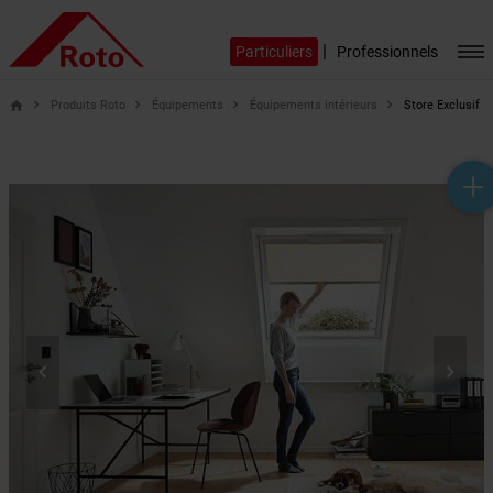
|
Particuliers
Professionnels
Produits Roto
Équipements
Équipements intérieurs
Store Exclusif
home
help_outline
headset_mic
mail_outline

