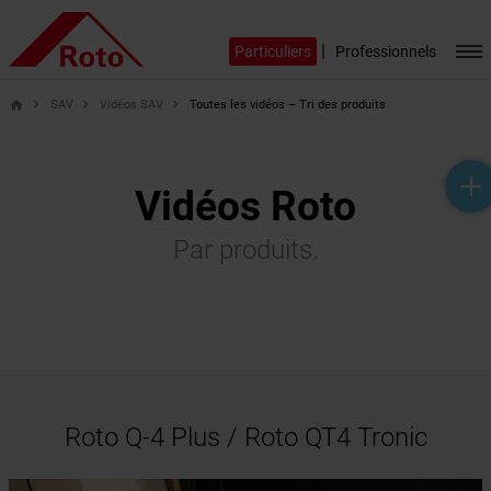
|
Particuliers
Professionnels
SAV
Vidéos SAV
Toutes les vidéos – Tri des produits
home
help_outline
headset_mic
mail_outline
Vidéos Roto
Par produits.
Roto Q-4 Plus / Roto QT4 Tronic