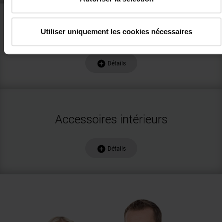
Utiliser uniquement les cookies nécessaires
Accessoires extérieurs
add_circle
Détails
Accessoires intérieurs
add_circle
Détails