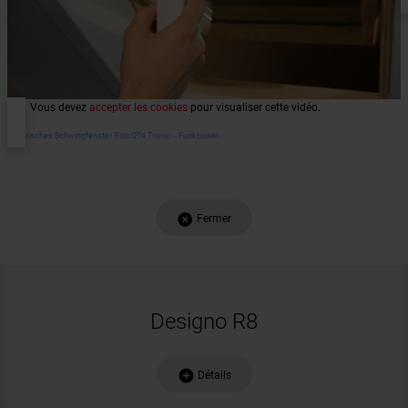
Vous devez
accepter les cookies
pour visualiser cette vidéo.
Elektrisches Schwingfenster RotoQT4 Tronic ‒ Funktionen
add_circle
Fermer
Designo R8
add_circle
Détails