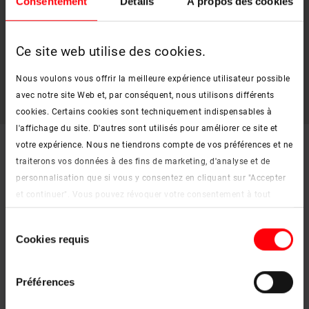
Consentement
Détails
À propos des cookies
Ce site web utilise des cookies.
Nous voulons vous offrir la meilleure expérience utilisateur possible
avec notre site Web et, par conséquent, nous utilisons différents
cookies. Certains cookies sont techniquement indispensables à
l'affichage du site. D'autres sont utilisés pour améliorer ce site et
votre expérience. Nous ne tiendrons compte de vos préférences et ne
traiterons vos données à des fins de marketing, d'analyse et de
personnalisation que si vous y consentez en cliquant sur "Accepter
Bon à savoir :
et continuer". Vous pouvez révoquer votre consentement à tout
moment. Vous trouverez de plus amples informations sur les
- Veuillez nous faire parvenir votre lettre de motivation, votre
Sélection
cookies et les options de personnalisation sous le bouton "Afficher
Cookies requis
curriculum vitae et, le cas échéant, vos certificats.
du
les détails".
consentement
Mentions légales
|
Protection des données
- Le téléchargement est possible pour les formats de fichiers
Word (doc, docx), PDF, JPG, PNG, GIF.
Préférences
- Un seul document peut faire jusqu'à 15 Mo.