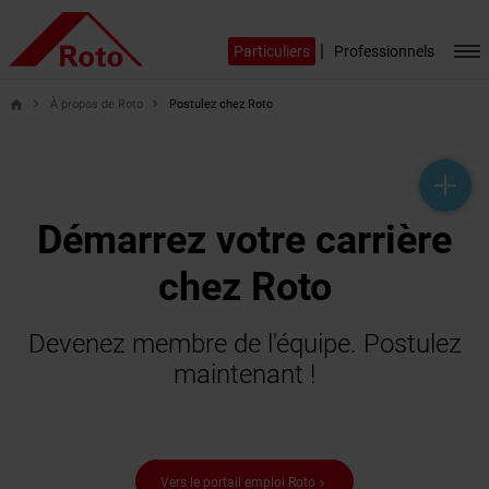
|
Particuliers
Professionnels
À propos de Roto
Postulez chez Roto
home
help_outline
headset_mic
mail_outline
Démarrez votre carrière
chez Roto
Devenez membre de l'équipe. Postulez
maintenant !
Vers le portail emploi Roto
keyboard_arrow_right