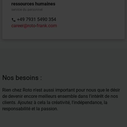
ressources humaines
service du personnel
+49 7931 5490 354
phone
career@roto-frank.com
Nos besoins :
Rien chez Roto n'est aussi important pour nous que le désir
de devenir encore meilleurs ensemble dans l'intérêt de nos
clients. Ajoutez à cela la créativité, l'indépendance, la
responsabilité et la passion.