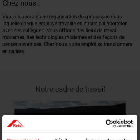
Chez nous :
Vous disposez d'une organisation des processus dans
laquelle chaque employé travaille en étroite collaboration
avec ses collègues. Nous offrons des lieux de travail
modernes, des technologies modernes et des façons de
penser novatrices. Chez nous, votre emploi se transformera
en carière.
Notre cadre de travail