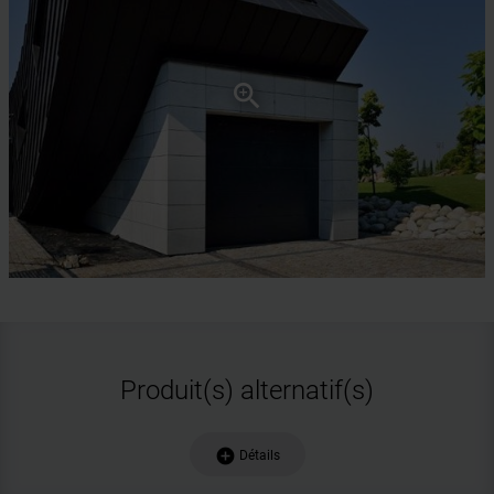
Produit(s) alternatif(s)
add_circle
Détails