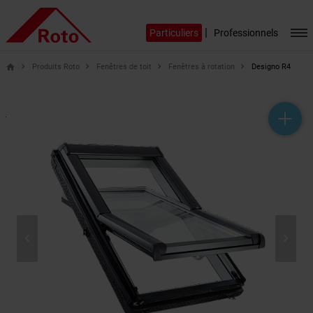
|
Particuliers
Professionnels
Produits Roto
Fenêtres de toit
Fenêtres à rotation
Designo R4
home
help_outline
headset_mic
mail_outline

