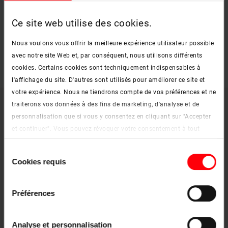
check
Ce site web utilise des cookies.
Équipement de protection
Nous voulons vous offrir la meilleure expérience utilisateur possible
Équipe en option d'un capteur d'ouverture ou d'une vitre d'alarme
avec notre site Web et, par conséquent, nous utilisons différents
cookies. Certains cookies sont techniquement indispensables à
l'affichage du site. D'autres sont utilisés pour améliorer ce site et
votre expérience. Nous ne tiendrons compte de vos préférences et ne
traiterons vos données à des fins de marketing, d'analyse et de
Caractéristiques techniques
personnalisation que si vous y consentez en cliquant sur "Accepter
et continuer". Vous pouvez révoquer votre consentement à tout
moment. Vous trouverez de plus amples informations sur les
Sélection
Caractéristiques techniques
Vitrage
Accessoires
cookies et les options de personnalisation sous le bouton "Afficher
Cookies requis
du
les détails".
consentement
Mentions légales
|
Protection des données
Préférences
54 cm
65 cm
74 cm
94 cm
114 cm
78 cm
Analyse et personnalisation
054/078