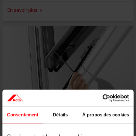
En savoir plus
Toutes les vidéos triées par catégories
Consentement
Détails
À propos des cookies
En savoir plus