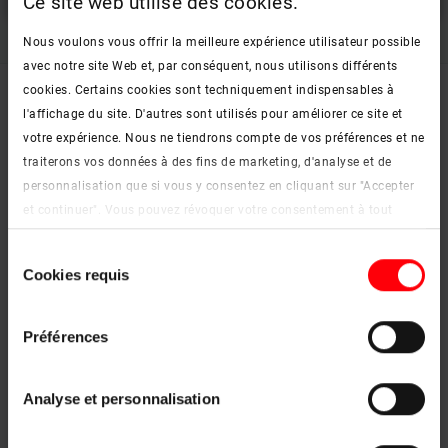
Ce site web utilise des cookies.
Nous voulons vous offrir la meilleure expérience utilisateur possible
avec notre site Web et, par conséquent, nous utilisons différents
cookies. Certains cookies sont techniquement indispensables à
l'affichage du site. D'autres sont utilisés pour améliorer ce site et
votre expérience. Nous ne tiendrons compte de vos préférences et ne
traiterons vos données à des fins de marketing, d'analyse et de
personnalisation que si vous y consentez en cliquant sur "Accepter
et continuer". Vous pouvez révoquer votre consentement à tout
moment. Vous trouverez de plus amples informations sur les
Sélection
cookies et les options de personnalisation sous le bouton "Afficher
Cookies requis
du
les détails".
consentement
Mentions légales
|
Protection des données
Préférences
Analyse et personnalisation