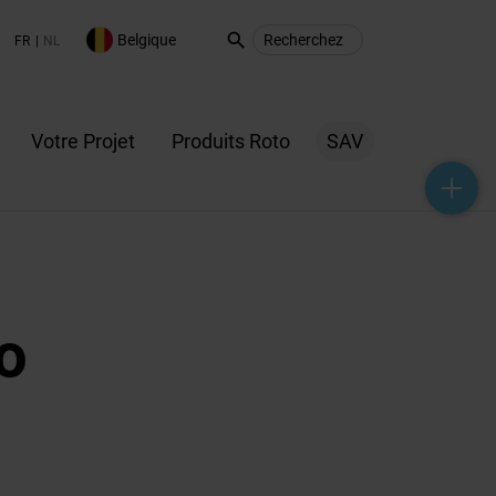
search
Belgique
FR
NL
Votre Projet
Produits Roto
SAV
help_outline
headset_mic
mail_outline
o