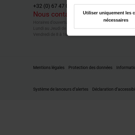
+32 (0) 67 47 03 85
Utiliser uniquement les 
Nous contacter par email
nécessaires
Horaires d'ouverture
Lundi au Jeudi de 8 à 17 heure
Vendredi de 8 à 16 heure
Mentions légales
Protection des données
Informati
Système de lanceurs d’alertes
Déclaration d’accessibi