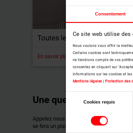
Consentement
Ce site web utilise des
Toutes les vidéos triées par p
Nous voulons vous offrir la meilleu
Certains cookies sont techniquement
En savoir plus
ne tiendrons compte de vos préfére
consentez en cliquant sur "Accept
informations sur les cookies et les
Mentions légales
|
Protection des
Sélection
Une question ?
Cookies requis
du
consentement
Appelez nous pour plus de renseignement.
se fera un plaisir de vous conseiller.