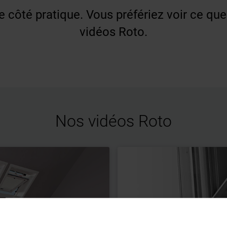
côté pratique. Vous préfériez voir ce que 
vidéos Roto.
Nos vidéos Roto