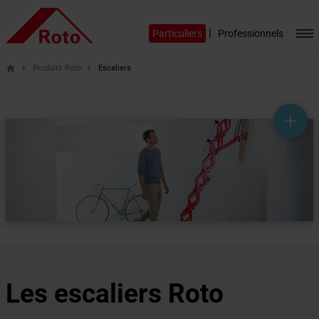
|
Particuliers
Professionnels
Produits Roto
Escaliers
home
help_outline
headset_mic
mail_outline
Les escaliers Roto