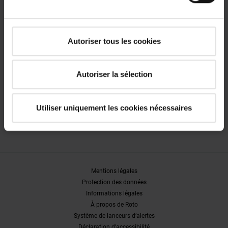
Une question ?
Autoriser tous les cookies
Appelez nous pour plus de renseignement. Notre expert, Luk
Servaes, se fera un plaisir de vous conseiller.
Autoriser la sélection
+32 (0) 67 47 03 85
Nous contacter par email
Horaires d'ouverture
Utiliser uniquement les cookies nécessaires
Lundi au Jeudi de 8 à 17 heure
Vendredi de 8 à 16 heure
Mentions légales
Protection des données
Informations légales
À propos de Roto
Système de lanceurs d’alertes
Déclaration d’accessibilité