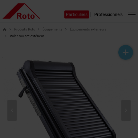
|
Particuliers
Professionnels
Produits Roto
Équipements
Équipements extérieurs
home
Volet roulant extérieur
help_outline
headset_mic
mail_outline

