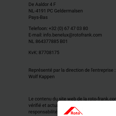
De Aaldor 4 F
NL-4191 PC Geldermalsen
Pays-Bas
Telefoon: +32 (0) 67 47 03 80
E-mail: info.benelux@rotofrank.com
NL 864377885 B01
KvK: 87708175
Représenté par la direction de l'entreprise :
Wolf Kappen
Le contenu du site web de la roto-frank.c
vérifié et actualisé. Malgré tout le soin
responsabilité ou garantie quant à l'actualit