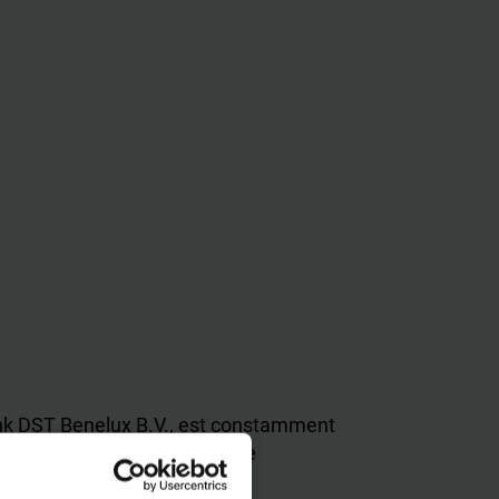
rank DST Benelux B.V., est constamment
éclinons par conséquent toute
ion.