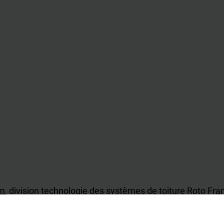
om, division technologie des systèmes de toiture Roto F
 apporté, des données peuvent changer rapidement. Nous d
é, l'intégralité et l'exactitude des contenus mis à disposit