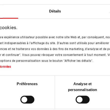
tes tiers présents sur les pages roto-frank.com.
Détails
ncient expressément des contenus qui y sont publiés. Ce
-frank.com.
 cookies.
ant le contenu et la structure du site web. L'utilisation 
re expérience utilisateur possible avec notre site Web et, par conséquent, nou
es est soumise à un accord préalable par l'exploitant de
 indispensables à l'affichage du site. D'autres sont utilisés pour améliorer 
nces et ne traiterons vos données à des fins de marketing, d'analyse et de p
ggestion.
er et continuer". Vous pouvez révoquer votre consentement à tout moment. V
 options de personnalisation sous le bouton "Afficher les détails".
 données
Préférences
Analyse et
personnalisation
 Notre expert, Luk Servaes,