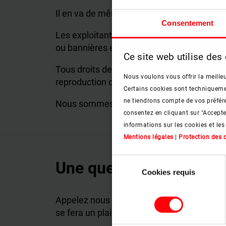
Il en va de même pour les liens vers des si
Consentement
Les exploitants de roto-frank.com se dista
ou bannières externes au site web de roto
Ce site web utilise des
Tous droits de reproduction réservés concern
Nous voulons vous offrir la meilleu
reproduction des informations et des donné
Certains cookies sont techniquement
ne tiendrons compte de vos préfére
Nous sommes toujours ouverts à toute su
consentez en cliquant sur "Accept
informations sur les cookies et les
Mentions légales
|
Protection des
Sélection
Une question ?
Cookies requis
du
consentement
Appelez nous pour plus de renseignement.
se fera un plaisir de vous conseiller.