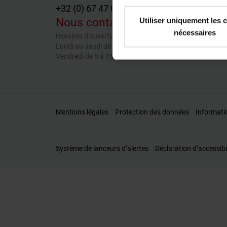
+32 (0) 67 47 03 85
Nous contacter par email
Utiliser uniquement les 
nécessaires
Horaires d'ouverture
Lundi au Jeudi de 8 à 17 heure
Vendredi de 8 à 16 heure
Mentions légales
Protection des données
Informati
Système de lanceurs d’alertes
Déclaration d’accessibi