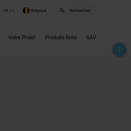
search
Belgique
FR
NL
Votre Projet
Produits Roto
SAV
help_outline
headset_mic
mail_outline