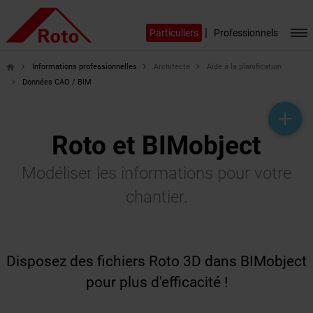
|
Particuliers
Professionnels
Informations professionnelles
Architecte
Aide à la planification
home
Données CAO / BIM
help_outline
headset_mic
mail_outline
Roto et BIMobject
Modéliser les informations pour votre
chantier.
Disposez des fichiers Roto 3D dans BIMobject
pour plus d'efficacité !