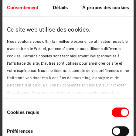
Consentement
Détails
À propos des cookies
archive
Renouveau
zip, 143 Mo
Ce site web utilise des cookies.
téléchargement
Nous voulons vous offrir la meilleure expérience utilisateur possible
avec notre site Web et, par conséquent, nous utilisons différents
cookies. Certains cookies sont techniquement indispensables à
l'affichage du site. D'autres sont utilisés pour améliorer ce site et
votre expérience. Nous ne tiendrons compte de vos préférences et ne
Téléchargement Revit – Pack individuel
traiterons vos données à des fins de marketing, d'analyse et de
BIM
personnalisation que si vous y consentez en cliquant sur "Accepter
et continuer". Vous pouvez révoquer votre consentement à tout
moment. Vous trouverez de plus amples informations sur les
archive
Sélection
cookies et les options de personnalisation sous le bouton "Afficher
Cookies requis
du
les détails".
WDC i8
consentement
zip, 5 Mo
Mentions légales
|
Protection des données
téléchargement
Préférences