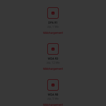
archive
DPA R1
zip, 1 Mo
téléchargement
archive
WDA R3
zip, 12 Mo
téléchargement
archive
WDA R8
zip, 5 Mo
téléchargement