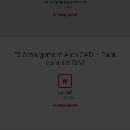
OnTop fenêtre pour toit plat
zip, 6 Mo
téléchargement
Téléchargement ArchiCAD – Pack
complet BIM
archive
ArchiCAD
zip, 155 Mo
téléchargement