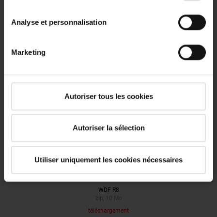
Analyse et personnalisation
archive
WDF R6
zip, 10 Mo
Marketing
téléchargement
Autoriser tous les cookies
archive
WDF R7
zip, 10 Mo
Autoriser la sélection
téléchargement
Utiliser uniquement les cookies nécessaires
archive
WDF R8
zip, 10 Mo
téléchargement