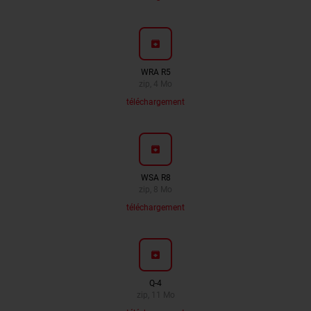
archive
WRA R5
zip, 4 Mo
téléchargement
archive
WSA R8
zip, 8 Mo
téléchargement
archive
Q-4
zip, 11 Mo