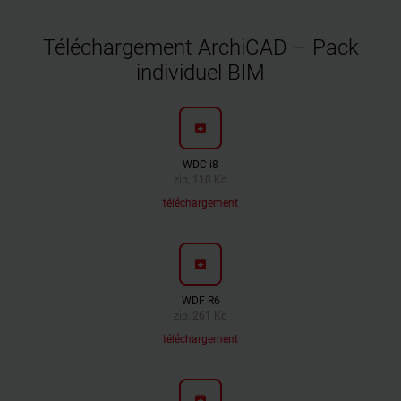
Téléchargement ArchiCAD – Pack
individuel BIM
archive
WDC i8
zip, 110 Ko
téléchargement
archive
WDF R6
zip, 261 Ko
téléchargement
archive