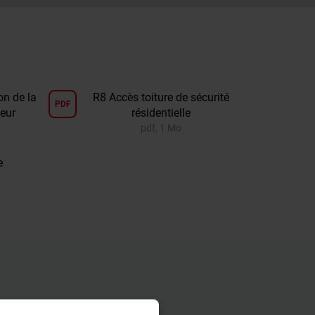
n de la
R8 Accès toiture de sécurité
PDF
leur
résidentielle
pdf, 1 Mo
e