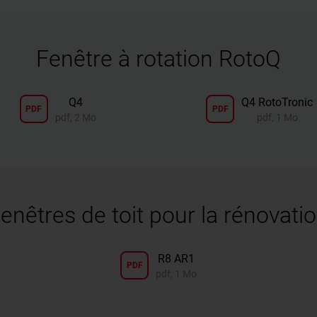
Fenêtre à rotation RotoQ
Q4
Q4 RotoTronic
PDF
PDF
pdf, 2 Mo
pdf, 1 Mo
enêtres de toit pour la rénovati
R8 AR1
PDF
pdf, 1 Mo