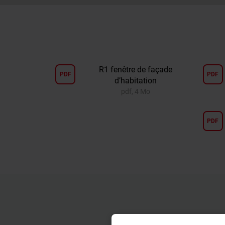
R1 fenêtre de façade
PDF
PDF
d’habitation
pdf, 4 Mo
PDF