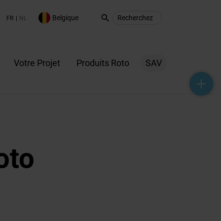
search
Belgique
FR
NL
Votre Projet
Produits Roto
SAV
help_outline
headset_mic
mail_outline
oto