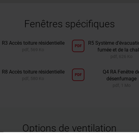
Fenêtres spécifiques
R3 Accès toiture résidentielle
R5 Système d’évacuatio
PDF
fumée et de la cha
pdf, 569 Ko
pdf, 626 Ko
R8 Accès toiture résidentielle
Q4 RA Fenêtre d
PDF
désenfumage
pdf, 580 Ko
pdf, 1 Mo
Options de ventilation