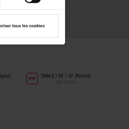
BR Cadre de montage pour
toit plat
pdf, 2 Mo
oriser tous les cookies
igno)
ZMA E / EF / SF (RotoQ)
PDF
pdf, 307 Ko