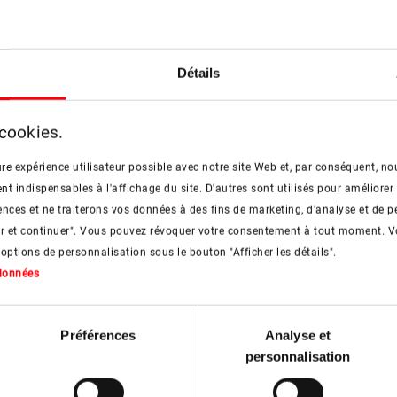
Entrées d'air
PDF
pdf, 2 Mo
Détails
 cookies.
Habillage intérieur
re expérience utilisateur possible avec notre site Web et, par conséquent, nou
 indispensables à l'affichage du site. D'autres sont utilisés pour améliorer 
nces et ne traiterons vos données à des fins de marketing, d'analyse et de p
ZIN Habillage intérieur
PDF
er et continuer". Vous pouvez révoquer votre consentement à tout moment. V
pdf, 6 Mo
 options de personnalisation sous le bouton "Afficher les détails".
 données
Préférences
Analyse et
 de montage et solution pour toi
personnalisation