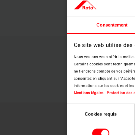
Consentement
Ce site web utilise des
Nous voulons vous offrir la meilleu
Certains cookies sont techniquement
ne tiendrons compte de vos préfére
consentez en cliquant sur "Accept
informations sur les cookies et les
Mentions légales
|
Protection des
Sélection
Cookies requis
du
Cadre
consentement