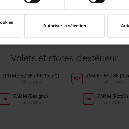
ontage
EAZ Cadre de montage
E
PDF
PDF
combiné
pdf, 3 Mo
cookies
Autoriser la sélection
Aut
Volets et stores d'extérieur
ZRO M / E / EF / SF (RotoQ)
ZMA E / EF / SF (Des
PDF
pdf, 319 Ko
pdf, 373 Ko
ZAR M (Designo)
ZAR M (RotoQ)
PDF
PDF
pdf, 273 Ko
pdf, 265 Ko