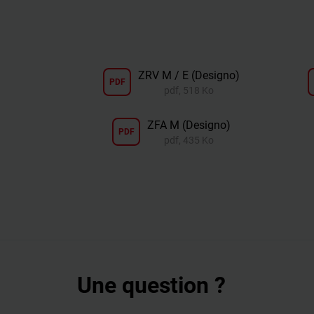
ZRV M / E (Designo)
PDF
pdf, 518 Ko
ZFA M (Designo)
PDF
pdf, 435 Ko
Une question ?