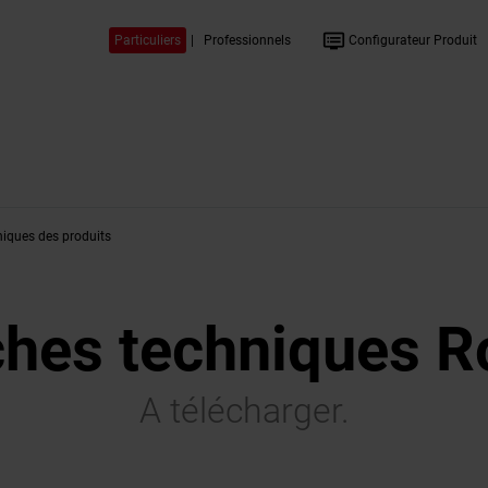
dvr
Particuliers
|
Professionnels
Configurateur Produit
niques des produits
ches techniques R
A télécharger.