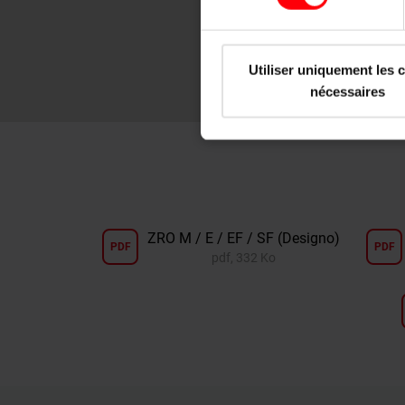
EAZ Cadre de m
PDF
individuel
pdf, 2 Mo
Utiliser uniquement les 
nécessaires
ZRO M / E / EF / SF (Designo)
PDF
PDF
pdf, 332 Ko