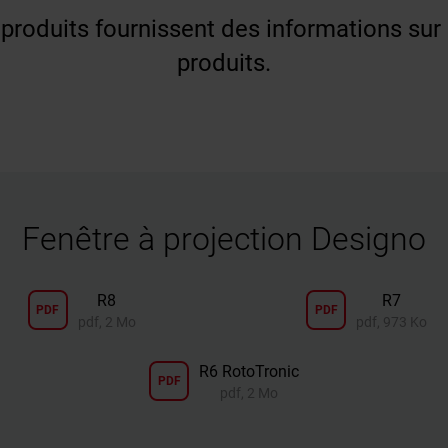
produits fournissent des informations sur
produits.
Fenêtre à projection Designo
R8
R7
PDF
PDF
pdf, 2 Mo
pdf, 973 Ko
R6 RotoTronic
PDF
pdf, 2 Mo