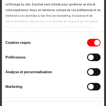
l'affichage du site. D'autres sont utilisés pour améliorer ce site et
votre expérience. Nous ne tiendrons compte de vos préférences et ne
traiterons vos données à des fins de marketing, d'analyse et de
personnalisation que si vous y consentez en cliquant sur "Accepter
et continuer". Vous pouvez révoquer votre consentement à tout
moment. Vous trouverez de plus amples informations sur les
Sélection
cookies et les options de personnalisation sous le bouton "Afficher
Cookies requis
du
les détails".
Orienté vers l'avenir
consentement
Mentions légales
|
Protection des données
En savoir plus
Préférences
keyboard_arrow_right
Analyse et personnalisation
Marketing