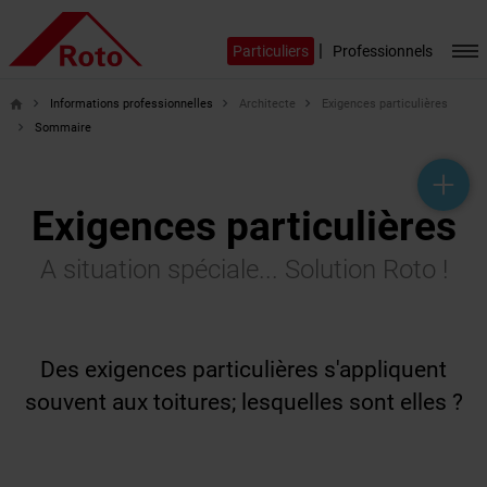
|
Particuliers
Professionnels
Informations professionnelles
Architecte
Exigences particulières
home
Sommaire
help_outline
headset_mic
mail_outline
Exigences particulières
A situation spéciale... Solution Roto !
Des exigences particulières s'appliquent
souvent aux toitures; lesquelles sont elles ?