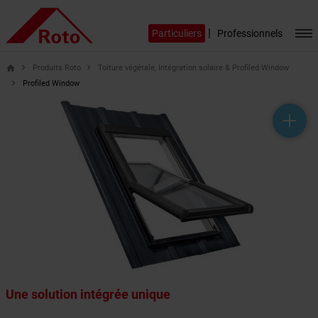
|
Particuliers
Professionnels
Produits Roto
Toiture végétale, Intégration solaire & Profiled Window
home
Profiled Window
help_outline
headset_mic
mail_outline
Une solution intégrée unique