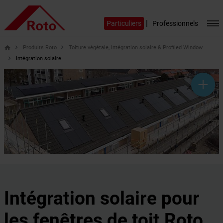
|
Particuliers
Professionnels
Produits Roto
Toiture végétale, Intégration solaire & Profiled Window
home
Intégration solaire
help_outline
headset_mic
mail_outline
Intégration solaire pour
les fenêtres de toit Roto