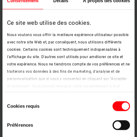
Consentement
Détails
À propos des cookies
Ce site web utilise des cookies.
Nous voulons vous offrir la meilleure expérience utilisateur possible
avec notre site Web et, par conséquent, nous utilisons différents
cookies. Certains cookies sont techniquement indispensables à
l'affichage du site. D'autres sont utilisés pour améliorer ce site et
votre expérience. Nous ne tiendrons compte de vos préférences et ne
traiterons vos données à des fins de marketing, d'analyse et de
personnalisation que si vous y consentez en cliquant sur "Accepter
et continuer". Vous pouvez révoquer votre consentement à tout
moment. Vous trouverez de plus amples informations sur les
Sélection
cookies et les options de personnalisation sous le bouton "Afficher
Cookies requis
du
les détails".
consentement
Mentions légales
|
Protection des données
Préférences