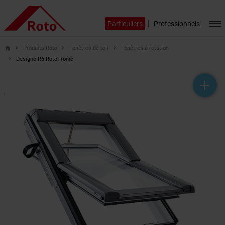
|
Particuliers
Professionnels
Produits Roto
Fenêtres de toit
Fenêtres à rotation
home
Designo R6 RotoTronic
help_outline
headset_mic
mail_outline