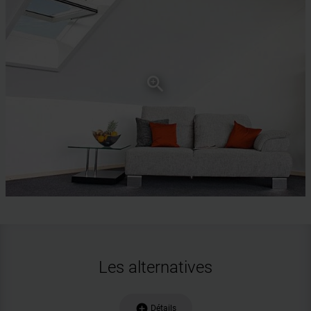
Les alternatives
add_circle
Détails