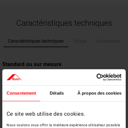
Caractéristiques techniques
Caractéristiques techniques
Vitrage
Accessoires
Standard ou sur mesure
En plus des dimensions standard disponibles, il est également
possible de réaliser des dimensions individuelles.
54 cm
65 cm
74 cm
94 cm
114 cm
Consentement
Détails
À propos des cookies
78 cm
054/078
074/078
094/078
Ce site web utilise des cookies.
Nous voulons vous offrir la meilleure expérience utilisateur possible