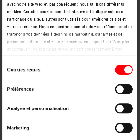
98 cm
avec notre site Web et, par conséquent, nous utilisons différents
054/098
065/098
074/098
114/098
cookies. Certains cookies sont techniquement indispensables à
l'affichage du site. D'autres sont utilisés pour améliorer ce site et
votre expérience. Nous ne tiendrons compte de vos préférences et ne
traiterons vos données à des fins de marketing, d'analyse et de
118 cm
personnalisation que si vous y consentez en cliquant sur "Accepter
054/118
065/118
074/118
094/118
114/118
et continuer". Vous pouvez révoquer votre consentement à tout
moment. Vous trouverez de plus amples informations sur les
Sélection
cookies et les options de personnalisation sous le bouton "Afficher
Cookies requis
du
les détails".
140 cm
consentement
Mentions légales
|
Protection des données
065/140
074/140
094/140
114/140
Préférences
Analyse et personnalisation
160 cm
074/160
094/160
Marketing