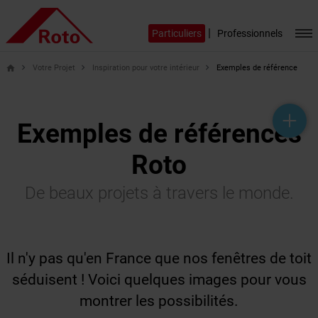
|
Particuliers
Professionnels
Votre Projet
Inspiration pour votre intérieur
Exemples de référence
home
help_outline
headset_mic
mail_outline
Exemples de références
Roto
De beaux projets à travers le monde.
Il n'y pas qu'en France que nos fenêtres de toit
séduisent ! Voici quelques images pour vous
montrer les possibilités.