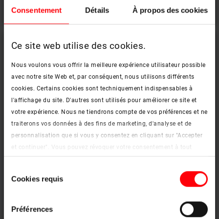
Consentement
Détails
À propos des cookies
Ce site web utilise des cookies.
Nous voulons vous offrir la meilleure expérience utilisateur possible
avec notre site Web et, par conséquent, nous utilisons différents


cookies. Certains cookies sont techniquement indispensables à
l'affichage du site. D'autres sont utilisés pour améliorer ce site et
votre expérience. Nous ne tiendrons compte de vos préférences et ne
traiterons vos données à des fins de marketing, d'analyse et de
personnalisation que si vous y consentez en cliquant sur "Accepter
et continuer". Vous pouvez révoquer votre consentement à tout
moment. Vous trouverez de plus amples informations sur les
Sélection
Un coin de paradis,
cookies et les options de personnalisation sous le bouton "Afficher
Cookies requis
du
Wolfsmattstrasse Dietikon
les détails".
consentement
Mentions légales
|
Protection des données
Le charme d'un studio, illuminé par l'Azuro
Préférences