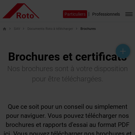
|
Particuliers
Professionnels
SAV
Documents Roto à télécharger
Brochures
home
help_outline
headset_mic
mail_outline
Brochures et certificats
Nos brochures sont à votre disposition
pour être téléchargées.
Que ce soit pour un conseil ou simplement
pour naviguer. Vous pouvez télécharger nos
brochures et rapports d'essai au format PDF
ici. Vous pouvez télécharger nos brochures et