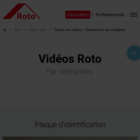
|
Particuliers
Professionnels
SAV
Vidéos SAV
Toutes les vidéos – Classement par catégorie
home
help_outline
headset_mic
mail_outline
Vidéos Roto
Par catégories.
Plaque d'identification