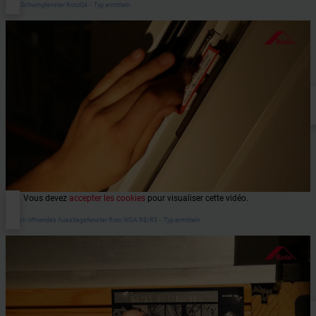
Roto Schwingfenster RotoQ4 ‒ Typ ermitteln
Vous devez
accepter les cookies
pour visualiser cette vidéo.
Seitlich öffnendes Ausstiegsfenster Roto WDA R8/R3 ‒ Typ ermitteln