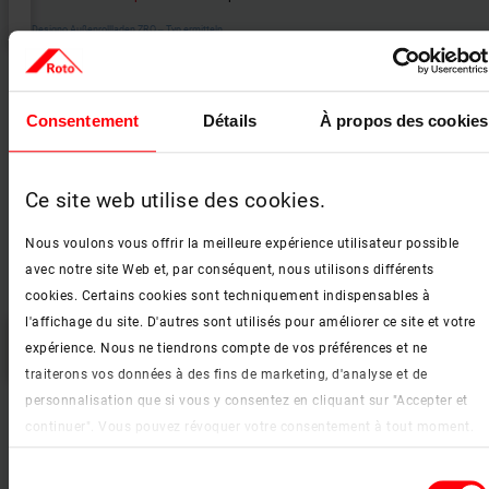
Roto Designo Außenrollladen ZRO ‒ Typ ermitteln
Consentement
Détails
À propos des cookies
Ce site web utilise des cookies.
Nous voulons vous offrir la meilleure expérience utilisateur possible
avec notre site Web et, par conséquent, nous utilisons différents
cookies. Certains cookies sont techniquement indispensables à
l'affichage du site. D'autres sont utilisés pour améliorer ce site et votre
Vous devez
accepter les cookies
pour visualiser cette vidéo.
expérience. Nous ne tiendrons compte de vos préférences et ne
Roto Designo Verdunkelungsrollo ZRV ‒ Typ ermitteln
traiterons vos données à des fins de marketing, d'analyse et de
personnalisation que si vous y consentez en cliquant sur "Accepter et
continuer". Vous pouvez révoquer votre consentement à tout moment.
Vous trouverez de plus amples informations sur les cookies et les
add_circle
Fermer
Sélection
options de personnalisation sous le bouton "Afficher les détails".