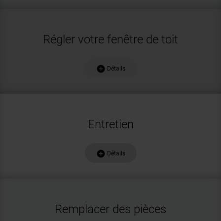
Régler votre fenêtre de toit
add_circle
Détails
Entretien
add_circle
Détails
Remplacer des pièces