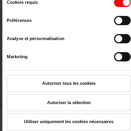
Cookies requis
du
Mentions légales
|
Protection des données
consentement
Préférences
Fonctionnement de la fenêtre
Analyse et personnalisation
add_circle
Détails
Marketing
Position de nettoyage
Autoriser tous les cookies
add_circle
Détails
Autoriser la sélection
Utiliser uniquement les cookies nécessaires
Enclencher la fenêtre – WDF R8