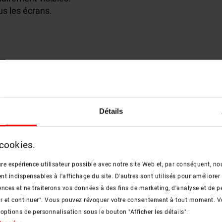
us les écrans.
t) pour toutes les images.
vec les lecteurs d’écran.
t du contenu parlé.
Détails
 cookies.
s avec son.
 parlée.
re expérience utilisateur possible avec notre site Web et, par conséquent, nou
 indispensables à l'affichage du site. D'autres sont utilisés pour améliorer 
nces et ne traiterons vos données à des fins de marketing, d'analyse et de p
er et continuer". Vous pouvez révoquer votre consentement à tout moment. V
s 44 × 44 pixels.
 options de personnalisation sous le bouton "Afficher les détails".