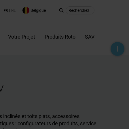
search
Belgique
FR
NL
Votre Projet
Produits Roto
SAV
help_outline
headset_mic
mail_outline
V
 inclinés et toits plats, accessoires
iques : configurateurs de produits, service