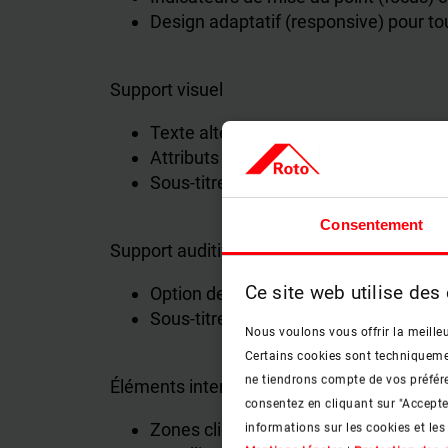
Design adaptatif (responsive) pour to
Support visuel
Texte alternatif descriptif (attribut al
Attributs ARIA pour la compatibilité a
Sous-titres pour les vidéos comportan
Consentement
Support auditif
Ce site web utilise des
Option de mise en sourdine des vidéo
Sous-titres pour toute vidéo avec voix
Nous voulons vous offrir la meilleu
Certains cookies sont techniquement
ne tiendrons compte de vos préfére
Éléments interactifs
consentez en cliquant sur "Accept
Zones cliquables et boutons d’au moin
informations sur les cookies et les