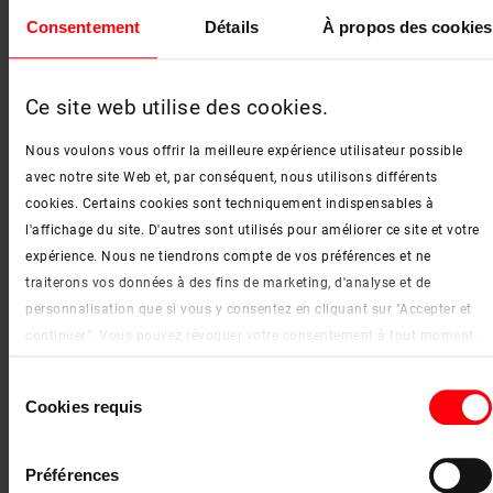
Consentement
Détails
À propos des cookies
Ce site web utilise des cookies.
Nous voulons vous offrir la meilleure expérience utilisateur possible
avec notre site Web et, par conséquent, nous utilisons différents
cookies. Certains cookies sont techniquement indispensables à
1-V22 bleu nuit
l'affichage du site. D'autres sont utilisés pour améliorer ce site et votre
expérience. Nous ne tiendrons compte de vos préférences et ne
traiterons vos données à des fins de marketing, d'analyse et de
personnalisation que si vous y consentez en cliquant sur "Accepter et
continuer". Vous pouvez révoquer votre consentement à tout moment.
Vous trouverez de plus amples informations sur les cookies et les
Sélection
options de personnalisation sous le bouton "Afficher les détails".
Cookies requis
Trend uni – Groupe de prix 2 – opaque*
du
Mentions légales
|
Protection des données
consentement
Préférences