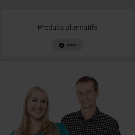
Produits alternatifs
add_circle
Détails