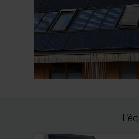

L'é