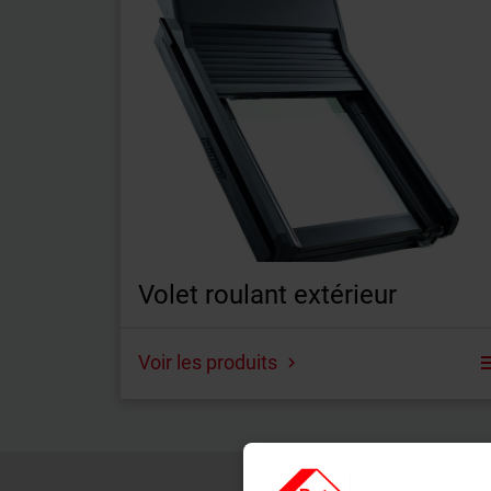
Volet roulant extérieur
Voir les produits
Volet roulant extérieur Roto Designo
Volet roulant extérieur RotoQ