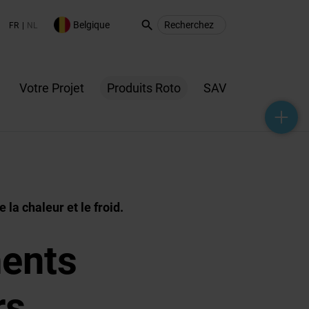
search
Belgique
FR
NL
Votre Projet
Produits Roto
SAV
help_outline
headset_mic
mail_outline
 la chaleur et le froid.
ents
rs