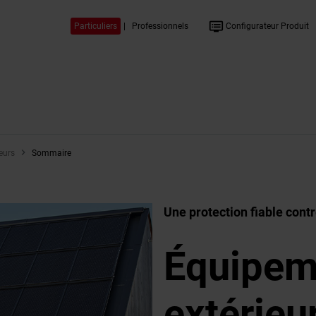
dvr
Particuliers
|
Professionnels
Configurateur Produit
eurs
Sommaire
Une protection fiable contre
Équipem
extérieu