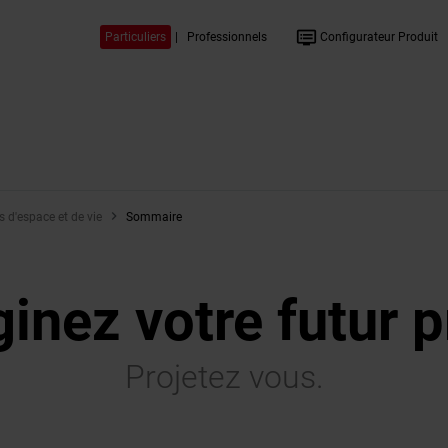
dvr
Particuliers
|
Professionnels
Configurateur Produit
s d'espace et de vie
Sommaire
inez votre futur p
Projetez vous.