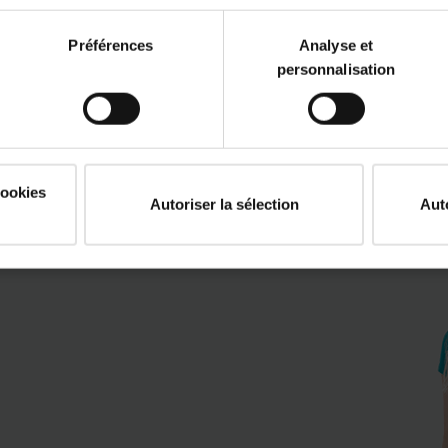
En savoir plus
Préférences
Analyse et
keyboard_arrow_right
personnalisation
cookies
Autoriser la sélection
Aut
 Notre expert, Luk Servaes,