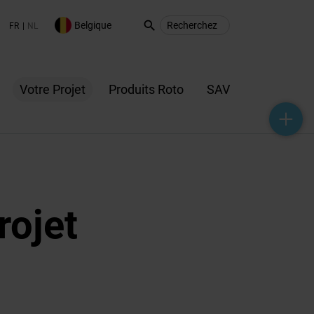
search
Belgique
FR
NL
Votre Projet
Produits Roto
SAV
help_outline
headset_mic
mail_outline
rojet