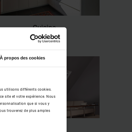
Cuisine
En savoir plus
keyboard_arrow_right
À propos des cookies
s utilisons différents cookies.
ce site et votre expérience. Nous
ersonnalisation que si vous y
ous trouverez de plus amples
Salon