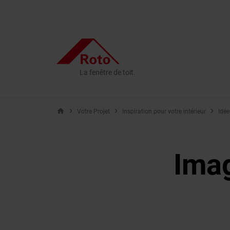
La fenêtre de toit.
home
Votre Projet
Inspiration pour votre intérieur
Idée
Imag