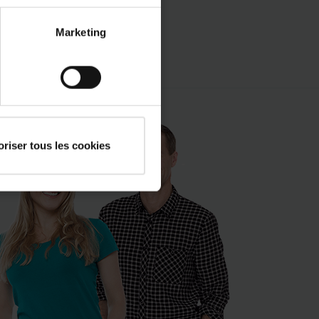
En savoir plus
Marketing
keyboard_arrow_right
oriser tous les cookies