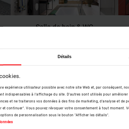
Salle de bain & WC
En savoir plus
keyboard_arrow_right
Détails
 cookies.
re expérience utilisateur possible avec notre site Web et, par conséquent, nou
 indispensables à l'affichage du site. D'autres sont utilisés pour améliorer 
nces et ne traiterons vos données à des fins de marketing, d'analyse et de p
er et continuer". Vous pouvez révoquer votre consentement à tout moment. V
 options de personnalisation sous le bouton "Afficher les détails".
 données
Chambre d'enfant