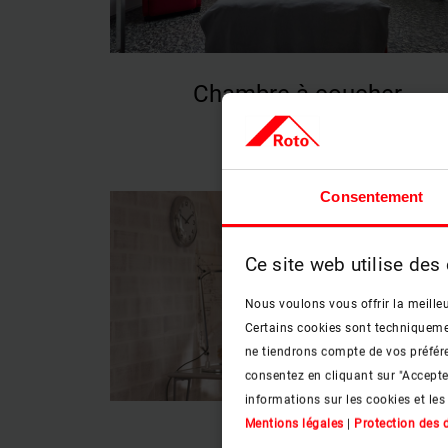
Chambre à coucher
En savoir plus
keyboard_arrow_right
Consentement
Ce site web utilise des
Nous voulons vous offrir la meilleu
Certains cookies sont techniquement
ne tiendrons compte de vos préfére
consentez en cliquant sur "Accept
informations sur les cookies et les
Mentions légales
|
Protection des
Bureau