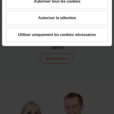
Autoriser tous les cookies
Autoriser la sélection
Utiliser uniquement les cookies nécessaires
Salon
En savoir plus
keyboard_arrow_right