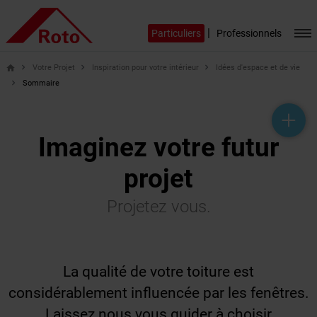
|
Particuliers
Professionnels
Votre Projet
Inspiration pour votre intérieur
Idées d'espace et de vie
home
Sommaire
help_outline
headset_mic
mail_outline
Imaginez votre futur
projet
Projetez vous.
La qualité de votre toiture est
considérablement influencée par les fenêtres.
Laissez nous vous guider à choisir