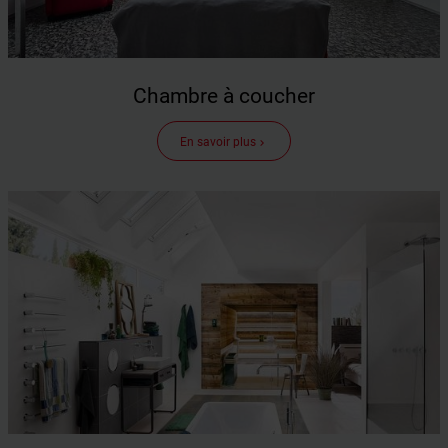
Chambre à coucher
En savoir plus
keyboard_arrow_right