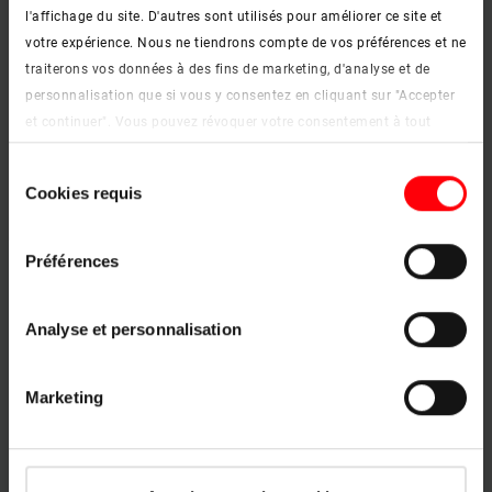
l'affichage du site. D'autres sont utilisés pour améliorer ce site et
votre expérience. Nous ne tiendrons compte de vos préférences et ne
traiterons vos données à des fins de marketing, d'analyse et de
personnalisation que si vous y consentez en cliquant sur "Accepter
et continuer". Vous pouvez révoquer votre consentement à tout
moment. Vous trouverez de plus amples informations sur les
Sélection
cookies et les options de personnalisation sous le bouton "Afficher
Cookies requis
du
les détails".
consentement
Mentions légales
|
Protection des données
Préférences
Chambre d'enfant
Analyse et personnalisation
En savoir plus
keyboard_arrow_right
Marketing