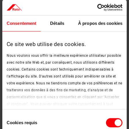
propriété de la Roto Frank DST Benelux B.V.. La reproduction
et l’utilisation de tels graphiques, documents audio, clips
vidéo et textes dans d'autres publications électroniques ou
imprimées n’est pas autorisée sans l'accord explicite de
Consentement
Détails
À propos des cookies
la Roto Frank DST Benelux B.V..
Ce site web utilise des cookies.
Validité juridique
Cette clause de non-responsabilité fait partie de notre offre
Nous voulons vous offrir la meilleure expérience utilisateur possible
internet. Au cas où des formulations isolées ou des parties de
avec notre site Web et, par conséquent, nous utilisons différents
ce texte ne correspondraient pas ou plus intégralement à la
cookies. Certains cookies sont techniquement indispensables à
situation juridique en vigueur, les autres parties de cette
l'affichage du site. D'autres sont utilisés pour améliorer ce site et
déclaration n'en seraient pas affectées. Nos CGV s'appliquent
votre expérience. Nous ne tiendrons compte de vos préférences et ne
en outre lors de la réalisation d'une transaction juridique.
traiterons vos données à des fins de marketing, d'analyse et de
personnalisation que si vous y consentez en cliquant sur "Accepter
et continuer". Vous pouvez révoquer votre consentement à tout
moment. Vous trouverez de plus amples informations sur les
Sélection
cookies et les options de personnalisation sous le bouton "Afficher
Cookies requis
du
les détails".