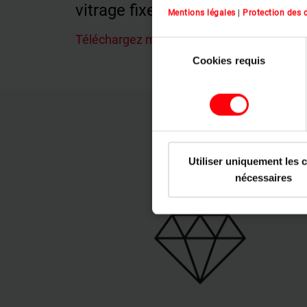
vitrage fixe
Mentions légales
|
Protection des
Téléchargez maintenant
keyboard_arrow_right
Sélection
Cookies requis
du
consentement
Utiliser uniquement les 
nécessaires