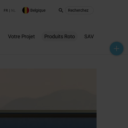
search
Belgique
FR
NL
Votre Projet
Produits Roto
SAV
help_outline
headset_mic
mail_outline