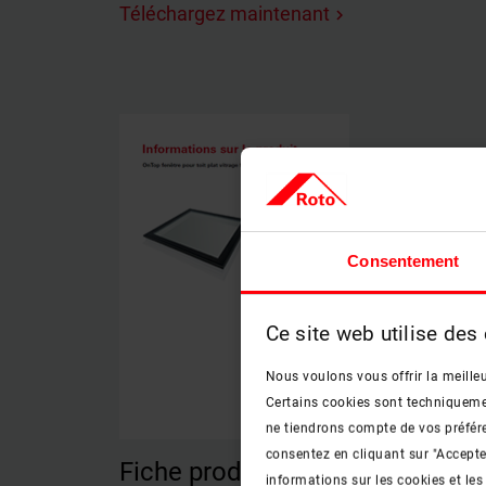
Téléchargez maintenant
keyboard_arrow_right
Consentement
Ce site web utilise des
Nous voulons vous offrir la meilleu
Certains cookies sont techniquement
ne tiendrons compte de vos préfére
consentez en cliquant sur "Accept
Fiche produit fenêtre pour toit p
informations sur les cookies et les