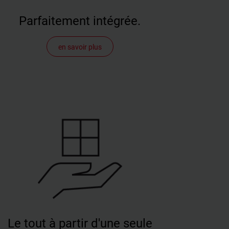
Parfaitement intégrée.
enêtre de toit plat Roto s'intègre parfaitement dans le
en savoir plus
. La bordure optionnelle est livrée prête à l'emploi dans
hauteurs standard de 15, 30 et 45 cm. Cela permet de
enser parfaitement les différentes hauteurs
stallation et épaisseurs d'isolation. Une fois installée, la
tre s'enclenche de manière audible par l'intermédiaire
e rainure et d'une languette, ce qui permet à l'artisan de
surer qu'elle s'insère correctement et de manière
male dans la couronne. Les bandes transversales en
inium fournies peuvent être vissées sur la fenêtre si
ssaire, ce qui permet une fixation supplémentaire sur
oiture.
Le tout à partir d'une seule