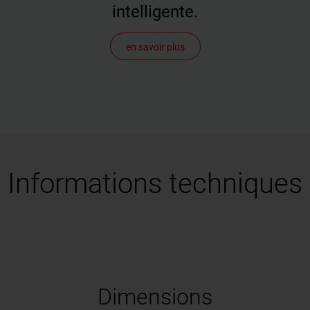
intelligente.
Avec la fenêtre électrique pour toit plat, le désir d'une vie
L'él
en savoir plus
et
intelligente devient une réalité - car Roto est "Smart Home
fenê
PVC-
ready" ! La fenêtre peut être facilement intégrée dans la
des 
domotique de fournisseurs de systèmes tels que mediola©
solu
ou Becker. Cela signifie que vous pouvez également ouvrir
toit
facilement votre fenêtre de toit plat par commande vocale.
mod
égal
faci
serv
au n
Informations techniques
Dimensions