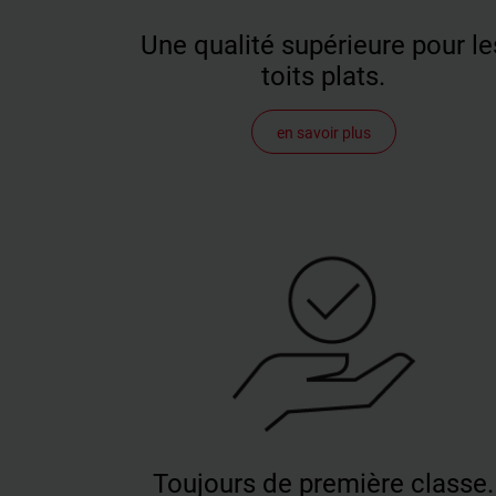
Une qualité supérieure pour le
toits plats.
Roto propose la fenêtre de toit plat OnTop en dix
en savoir plus
dimensions, avec vitre fixe ou ouverture électrique. La
solution se compose de quelques éléments seulement, 
fenêtre et - en option - une bordure et un cadre
d'emboîtement. Ils sont parfaitement intégrés dans le t
en peu de temps. Grâce à son expérience, Roto est
synonyme de grande stabilité, de longue durée de vie et
confort d'habitation maximal.
Toujours de première classe.