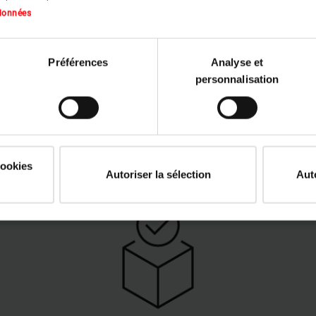
toit plat
av
 données
f
Téléchargez maintenant
keyboard_arrow_right
Té
Préférences
Analyse et
personnalisation
Avantages du produit
cookies
Autoriser la sélection
Aut