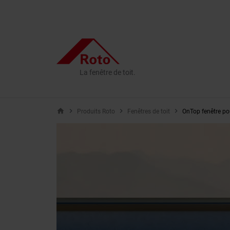
La fenêtre de toit.
home
Produits Roto
Fenêtres de toit
OnTop fenêtre pou