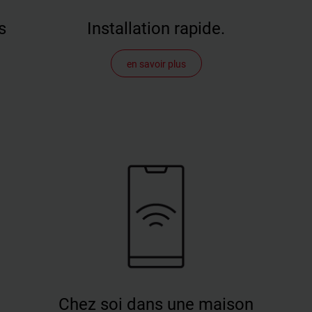
s
Installation rapide.
La fenêtre de toit plat OnTop peut être installée en un
La f
en savoir plus
temps record. De la fenêtre de toit plat carrée de 60 × 60
toit
cm à la fenêtre de toit plat grand format de 150 × 100 cm,
les 
elle est toujours livrée prête à être installée. Des sangles de
comp
la
transport facilitent une installation précise. La bordure est
d'in
disponible en trois variantes qui peuvent être combinées
fenê
oit
avec toutes les tailles de fenêtres. Pour la fenêtre à
d'un
commande électrique, un détecteur de pluie est déjà
s'as
 de
installé en usine. Avec ce modèle, même les accessoires
opti
intérieurs peuvent être commandés prémontés sur
alum
demande.
néce
la t
Chez soi dans une maison